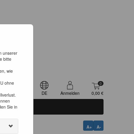
on unserer
 bitte
en, wie
 EU ohne
0
h
DE
Anmelden
0,00 €
lverlust.
können
den Sie in
A+
A-