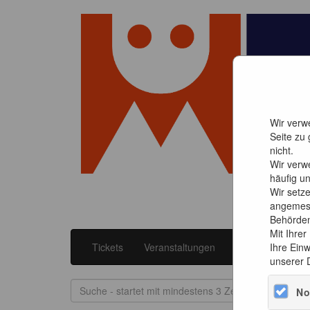
Wir verwe
Seite zu
nicht.
Wir verw
häufig un
Wir setz
angemess
Behörden 
Mit Ihrer
Tickets
Veranstaltungen
Events "Kult Katz
Ihre Einw
unserer 
No