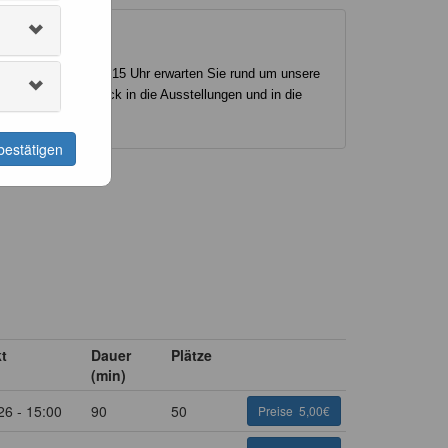
ormat sonntags um 15 Uhr erwarten Sie rund um unsere
sungen, die den Blick in die Ausstellungen und in die
bestätigen
t
Dauer
Plätze
(min)
26 - 15:00
90
50
Preise
5,00€