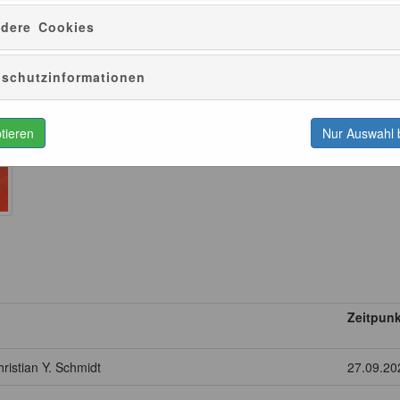
dere Cookies
Inselpause am Sonntag
Lust auf ein Päuschen? Willkommen zur Inselpause! In unserem F
schutzinformationen
Insel in Ozeanien bei einem Freigetränk kuratierte Vorträge oder Le
weite Welt öffnen.
ptieren
Nur Auswahl 
Zeitpunk
ristian Y. Schmidt
27.09.20