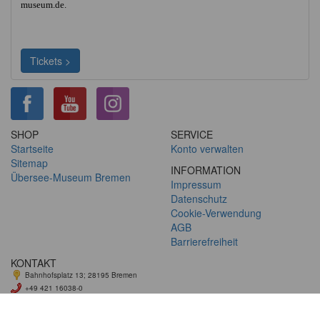
museum.de.
Tickets >
SHOP
SERVICE
Startseite
Konto verwalten
Sitemap
INFORMATION
Übersee-Museum Bremen
Impressum
Datenschutz
Cookie-Verwendung
AGB
Barrierefreiheit
KONTAKT
Bahnhofsplatz 13; 28195 Bremen
+49 421 16038-0
ticket@uebersee-museum.de