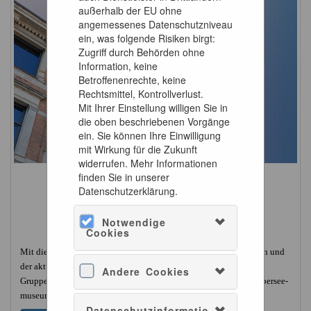
außerhalb der EU ohne
angemessenes Datenschutzniveau
ein, was folgende Risiken birgt:
Zugriff durch Behörden ohne
Information, keine
Betroffenenrechte, keine
Rechtsmittel, Kontrollverlust.
Mit Ihrer Einstellung willigen Sie in
die oben beschriebenen Vorgänge
ein. Sie können Ihre Einwilligung
mit Wirkung für die Zukunft
widerrufen. Mehr Informationen
finden Sie in unserer
Datenschutzerklärung.
Übersee-Museum Ticket
Notwendige
Cookies
Mit diesem Ticket erhalten Sie Eintritt zu den Dauerausstellungen und
der aktuellen Sonderausstellung.
Andere Cookies
Gruppen und Schulklassen wenden sich bitte an anmeldung@uebersee-
museum.de.
Datenschutzinformatio