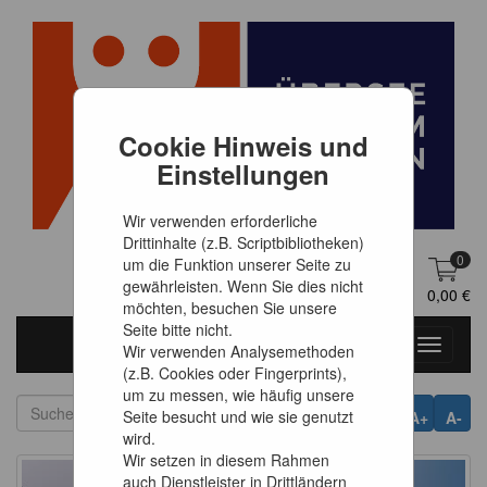
Cookie Hinweis und
Einstellungen
Wir verwenden erforderliche
Drittinhalte (z.B. Scriptbibliotheken)
0
um die Funktion unserer Seite zu
gewährleisten. Wenn Sie dies nicht
DE
Anmelden
0,00 €
möchten, besuchen Sie unsere
Seite bitte nicht.
Toggle
Wir verwenden Analysemethoden
navigati
(z.B. Cookies oder Fingerprints),
um zu messen, wie häufig unsere
Seite besucht und wie sie genutzt
A+
A-
wird.
Wir setzen in diesem Rahmen
auch Dienstleister in Drittländern