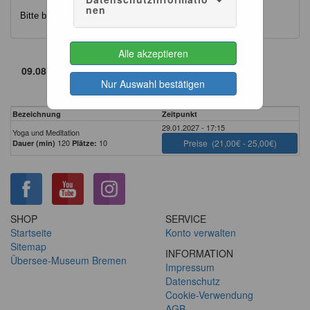
nen
Bitte bringen Sie eine eigene Yogamatte mit!
Alle akzeptieren
Nur Auswahl bestätigen
Bezeichnung
Zeitpunkt
29.01.2027 - 17:15
Yoga und Meditation
120
10
Preise
(21,00€ - 25,00€)
Dauer (min)
Plätze:
SHOP
SERVICE
Startseite
Konto verwalten
Sitemap
INFORMATION
Übersee-Museum Bremen
Impressum
Datenschutz
Cookie-Verwendung
AGB