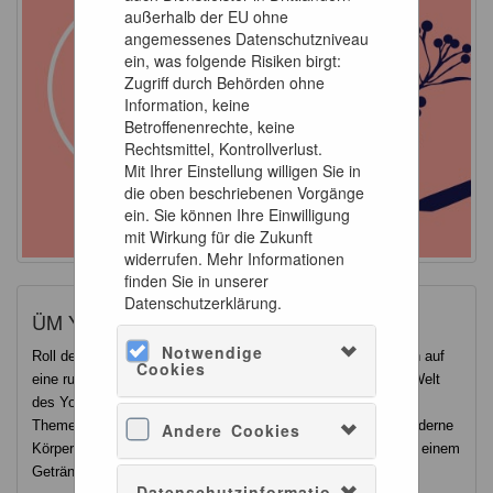
außerhalb der EU ohne
angemessenes Datenschutzniveau
ein, was folgende Risiken birgt:
Zugriff durch Behörden ohne
Information, keine
Betroffenenrechte, keine
Rechtsmittel, Kontrollverlust.
Mit Ihrer Einstellung willigen Sie in
die oben beschriebenen Vorgänge
ein. Sie können Ihre Einwilligung
mit Wirkung für die Zukunft
widerrufen. Mehr Informationen
finden Sie in unserer
Datenschutzerklärung.
ÜM Yoga und Meditation
Notwendige
Roll deine Yogamatte im abendlichen Museum aus, lass dich auf
Cookies
eine ruhige, meditative Yogapraxis ein und tauche ab in die Welt
des Yoga. Jede Yoga-Session hat einen besonderen
Themenschwerpunkt. Hierbei erkundest du alte und ganz moderne
Andere Cookies
Körper- und Atemübungen. Im Anschluss kannst du alles bei einem
Getränk auf dich wirken lassen.
Datenschutzinformatio