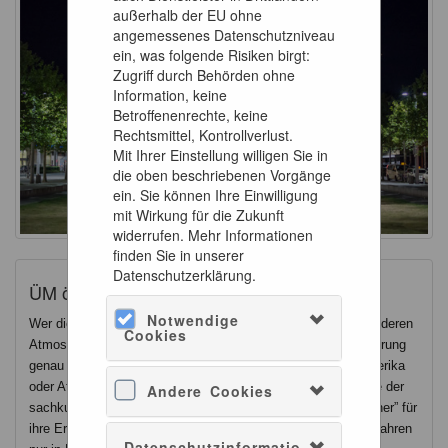
außerhalb der EU ohne
angemessenes Datenschutzniveau
ein, was folgende Risiken birgt:
Zugriff durch Behörden ohne
Information, keine
Betroffenenrechte, keine
Rechtsmittel, Kontrollverlust.
Mit Ihrer Einstellung willigen Sie in
die oben beschriebenen Vorgänge
ein. Sie können Ihre Einwilligung
mit Wirkung für die Zukunft
widerrufen. Mehr Informationen
finden Sie in unserer
Datenschutzerklärung.
ÜM öffentliche Taschenlampenführung
Notwendige
Wer die Ausstellungen des Übersee-Museums in einer besonderen
Cookies
Atmosphäre erkunden möchte, ist bei der Taschenlampenführung
genau richtig. Hier entdecken die Besucher*innen Asien, Amerika
oder Afrika bei Nacht – nur beleuchtet von der Taschenlampe der
Andere Cookies
sachkundigen Begleitung, die so manchen “Museumsbewohner” für
ihre Erklärungen in ein anderes Licht rückt. Kinder unter 14 Jahren
Datenschutzinformatio