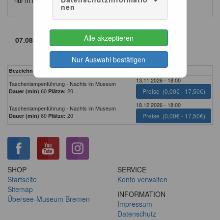
nur in Begleitung eines Erwachsenen.
nen
Alle akzeptieren
Nur Auswahl bestätigen
Bezeichnung
Zeitpunkt
13.11.2026 - 18:00
Taschenlampenführung - Nachts im Museum
60
20
Preise
(0,00€ - 17,50€)
Dauer (min)
Plätze:
18.12.2026 - 18:00
Taschenlampenführung - Nachts im Museum
60
20
Preise
(0,00€ - 17,50€)
Dauer (min)
Plätze:
SHOP
SERVICE
Startseite
Konto verwalten
Sitemap
INFORMATION
Übersee-Museum Bremen
Impressum
Datenschutz