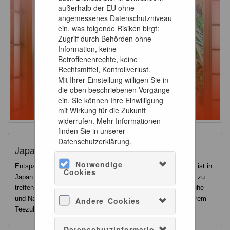
außerhalb der EU ohne
angemessenes Datenschutzniveau
ein, was folgende Risiken birgt:
Zugriff durch Behörden ohne
Information, keine
Betroffenenrechte, keine
Rechtsmittel, Kontrollverlust.
Mit Ihrer Einstellung willigen Sie in
die oben beschriebenen Vorgänge
ein. Sie können Ihre Einwilligung
mit Wirkung für die Zukunft
widerrufen. Mehr Informationen
finden Sie in unserer
Datenschutzerklärung.
Japanische Teezeremonie
Notwendige
Entspannen, zur Ruhe kommen, genießen – eine Schale Tee ist in
Cookies
Japan nicht nur ein Getränk. Es ist vielmehr der Anlass, sich zu
treffen und sich mit festgelegten Abläufen gemeinsam auf Ruhe
und Natur zu besinnen. Mit kunstvollen Keramiken und weiterem
Andere Cookies
Teezubehör wird der Tee im japanischen Teehaus zubereitet.
Datenschutzinformatio