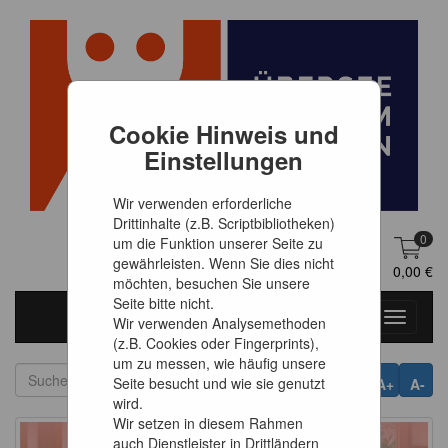
Cookie Hinweis und
Einstellungen
Wir verwenden erforderliche
Drittinhalte (z.B. Scriptbibliotheken)
0
um die Funktion unserer Seite zu
gewährleisten. Wenn Sie dies nicht
DE
Anmelden
0,00 €
möchten, besuchen Sie unsere
Seite bitte nicht.
Toggle
Wir verwenden Analysemethoden
navigati
(z.B. Cookies oder Fingerprints),
um zu messen, wie häufig unsere
Seite besucht und wie sie genutzt
A+
A-
wird.
Wir setzen in diesem Rahmen
auch Dienstleister in Drittländern