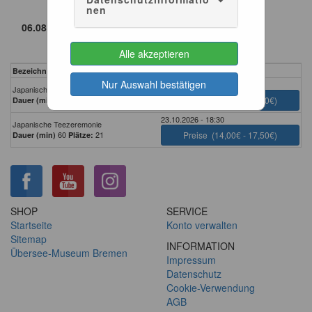
nen
Alle akzeptieren
Bezeichnung
Zeitpunkt
Nur Auswahl bestätigen
21.08.2026 - 18:30
Japanische Teezeremonie
60
13
Preise
(14,00€ - 17,50€)
Dauer (min)
Plätze:
23.10.2026 - 18:30
Japanische Teezeremonie
60
21
Preise
(14,00€ - 17,50€)
Dauer (min)
Plätze:
SHOP
SERVICE
Startseite
Konto verwalten
Sitemap
INFORMATION
Übersee-Museum Bremen
Impressum
Datenschutz
Cookie-Verwendung
AGB