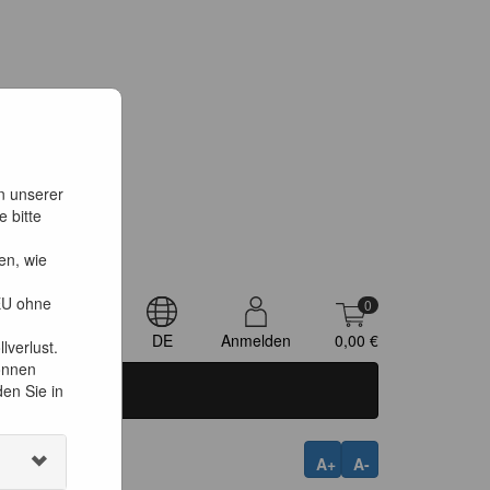
on unserer
 bitte
en, wie
 EU ohne
0
h
DE
Anmelden
0,00 €
lverlust.
können
den Sie in
A+
A-