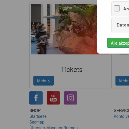
An
Daten
Alle akze
Tickets
Mehr >
Mehr
SHOP
SERVIC
Startseite
Konto v
Sitemap
Übersee-Museum Bremen