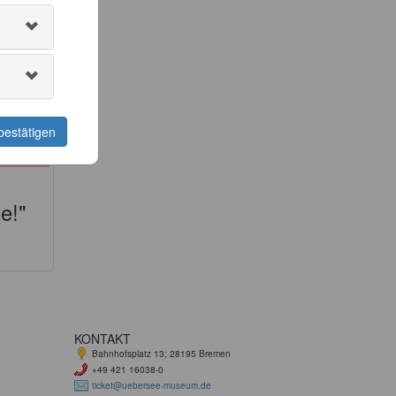
bestätigen
e!"
KONTAKT
Bahnhofsplatz 13; 28195 Bremen
+49 421 16038-0
ticket@uebersee-museum.de