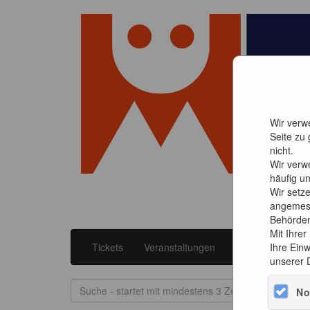
Wir verwe
Seite zu
nicht.
Wir verw
häufig un
Wir setz
angemess
Behörden 
Mit Ihrer
Tickets
Veranstaltungen
Events "Kult Katz
Ihre Einw
unserer 
No