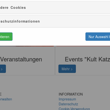
dere Cookies
schutzinformationen
ptieren
Nur Auswahl 
Veranstaltungen
Events "Kult Katz
 >
Mehr >
E
INFORMATION
erwalten
Impressum
Datenschutz
Cookie-Verwendung