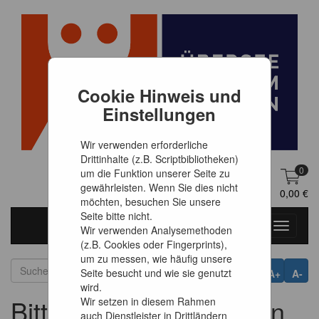
Cookie Hinweis und
Einstellungen
Wir verwenden erforderliche
Drittinhalte (z.B. Scriptbibliotheken)
0
um die Funktion unserer Seite zu
gewährleisten. Wenn Sie dies nicht
DE
Anmelden
0,00 €
möchten, besuchen Sie unsere
Seite bitte nicht.
Toggle
Wir verwenden Analysemethoden
navigati
(z.B. Cookies oder Fingerprints),
um zu messen, wie häufig unsere
Seite besucht und wie sie genutzt
A+
A-
wird.
Bitte melden Sie sich an
Wir setzen in diesem Rahmen
auch Dienstleister in Drittländern