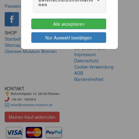
nen
Passwort anfordern
Alle akzeptieren
SHOP
SERVICE
Nur Auswahl bestätigen
Startseite
Konto verwalten
Sitemap
INFORMATION
Übersee-Museum Bremen
Impressum
Datenschutz
Cookie-Verwendung
AGB
Barrierefreiheit
KONTAKT
Bahnhofsplatz 13; 28195 Bremen
+49 421 16038-0
ticket@uebersee-museum.de
Meinen Kauf widerrufen