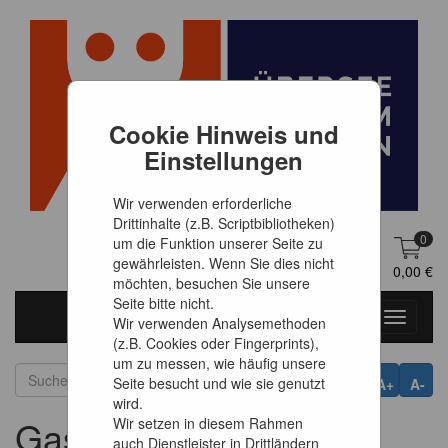
Cookie Hinweis und
Einstellungen
Wir verwenden erforderliche
Drittinhalte (z.B. Scriptbibliotheken)
0
um die Funktion unserer Seite zu
gewährleisten. Wenn Sie dies nicht
DE
Anmelden
0,00 €
möchten, besuchen Sie unsere
Seite bitte nicht.
Toggle
Wir verwenden Analysemethoden
navigati
(z.B. Cookies oder Fingerprints),
um zu messen, wie häufig unsere
Seite besucht und wie sie genutzt
A+
A-
wird.
Gast Zugang
Wir setzen in diesem Rahmen
auch Dienstleister in Drittländern